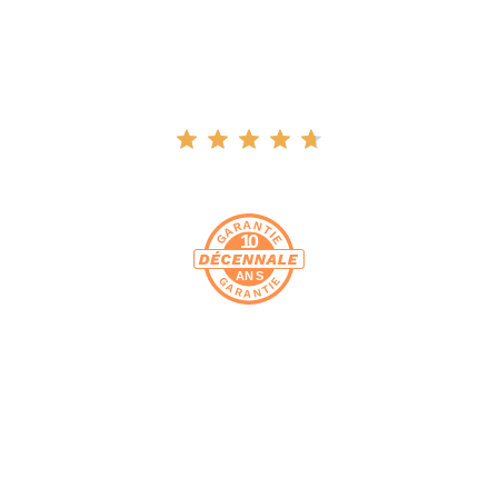
réalisations robustes et élégantes, pour que vos
projets prennent vie en toute sérénité.
4.9
Note moyenne sur Google