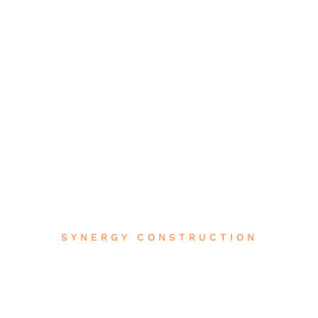
SYNERGY CONSTRUCTION
Votre entreprise de maçonnerie et
gros œuvre à Lozanne (69380)
SYNERGY Construction transforme vos idées en